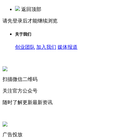
返回顶部
请先登录后才能继续浏览
关于我们
创业团队
加入我们
媒体报道
关注微信公众号
扫描微信二维码
关注官方公众号
随时了解更新最新资讯
联系微信客服
广告投放