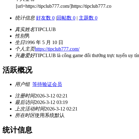
[url=https://tipclub777.com/]https://tipclub777.co
统计信息
好友数 0
|
回帖数 0
|
主题数 0
真实姓名
TIPCLUB
性别
男
生日
1996 年 5 月 10 日
个人主页
https://tipclub777.com/
兴趣爱好
TIPCLUB là cổng game đổi thưởng trực tuyến uy tín, 
活跃概况
用户组
等待验证会员
注册时间
2026-3-12 02:21
最后访问
2026-3-12 03:19
上次活动时间
2026-3-12 02:21
所在时区
使用系统默认
统计信息