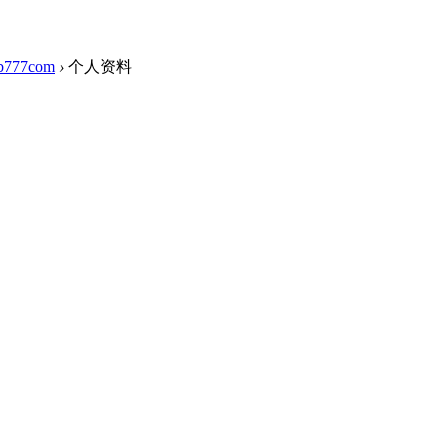
ub777com
›
个人资料