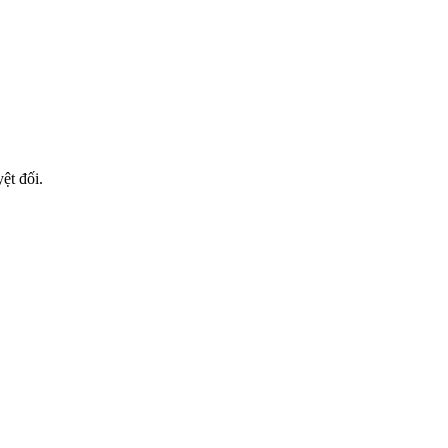
ệt đối.