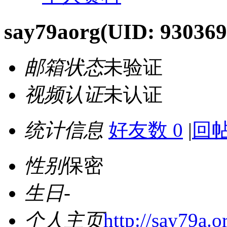
say79aorg
(UID: 930369
邮箱状态
未验证
视频认证
未认证
统计信息
好友数 0
|
回帖
性别
保密
生日
-
个人主页
http://say79a.o