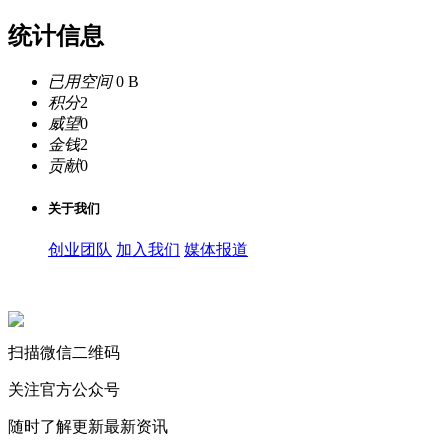
统计信息
已用空间
0 B
积分
2
威望
0
金钱
2
贡献
0
关于我们
创业团队
加入我们
媒体报道
关注微信公众号
扫描微信二维码
关注官方公众号
随时了解更新最新资讯