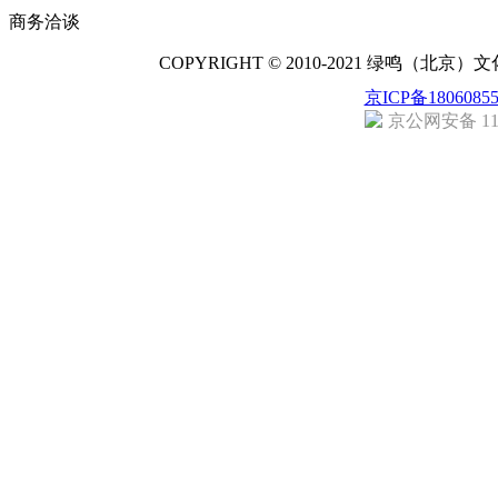
商务洽谈
COPYRIGHT © 2010-2021 绿鸣（北
京ICP备1806085
京公网安备 110