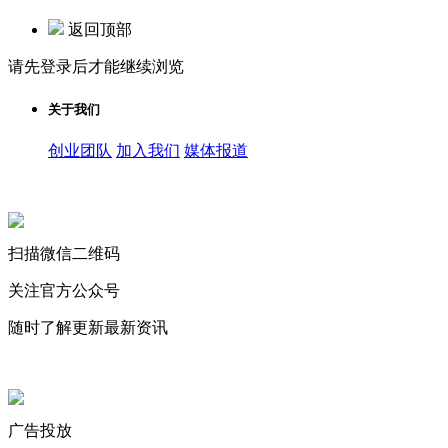
返回顶部
请先登录后才能继续浏览
关于我们
创业团队
加入我们
媒体报道
关注微信公众号
扫描微信二维码
关注官方公众号
随时了解更新最新资讯
联系微信客服
广告投放