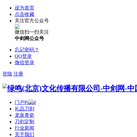
设为首页
点击收藏
关注官方公众号
微信扫一扫关注
中剑网公众号
忘记密码？
QQ登录
微信登录
登陆
注册
门户
Portal
礼品刀剑
龙泉青瓷
刀剑定制
行业新闻
关于我们