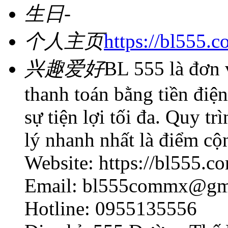
生日
-
个人主页
https://bl555.
兴趣爱好
BL 555 là đơn v
thanh toán bằng tiền điện
sự tiện lợi tối đa. Quy tr
lý nhanh nhất là điểm c
Website: https://bl555.c
Email: bl555commx@gm
Hotline: 0955135556