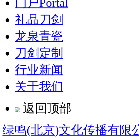
门户
Portal
礼品刀剑
龙泉青瓷
刀剑定制
行业新闻
关于我们
返回顶部
绿鸣(北京)文化传播有限