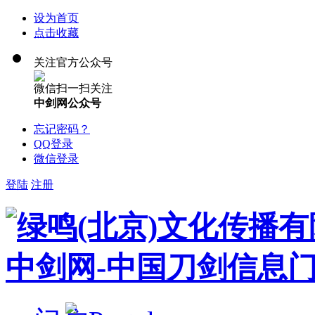
设为首页
点击收藏
关注官方公众号
微信扫一扫关注
中剑网公众号
忘记密码？
QQ登录
微信登录
登陆
注册