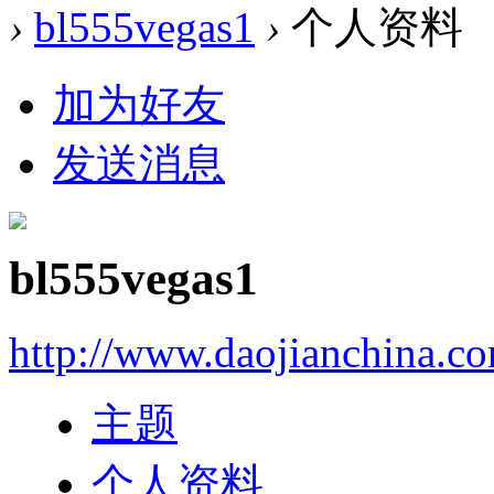
›
bl555vegas1
›
个人资料
加为好友
发送消息
bl555vegas1
http://www.daojianchina.c
主题
个人资料