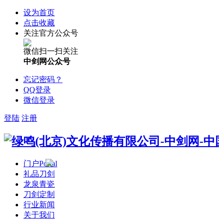
设为首页
点击收藏
关注官方公众号
微信扫一扫关注
中剑网公众号
忘记密码？
QQ登录
微信登录
登陆
注册
门户
Portal
礼品刀剑
龙泉青瓷
刀剑定制
行业新闻
关于我们