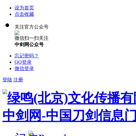
设为首页
点击收藏
关注官方公众号
微信扫一扫关注
中剑网公众号
忘记密码？
QQ登录
微信登录
登陆
注册