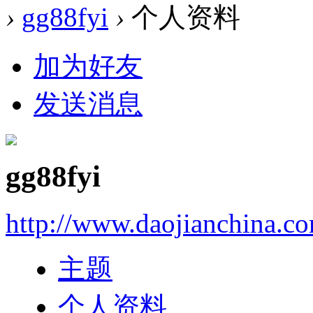
›
gg88fyi
›
个人资料
加为好友
发送消息
gg88fyi
http://www.daojianchina.c
主题
个人资料