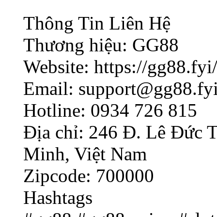
Thông Tin Liên Hệ
Thương hiệu: GG88
Website: https://gg88.fyi
Email: support@gg88.fy
Hotline: 0934 726 815
Địa chỉ: 246 Đ. Lê Đức 
Minh, Việt Nam
Zipcode: 700000
Hashtags