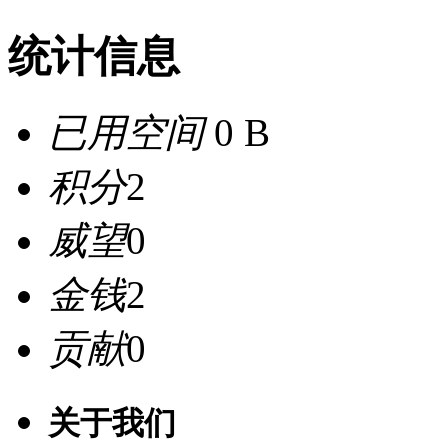
统计信息
已用空间
0 B
积分
2
威望
0
金钱
2
贡献
0
关于我们