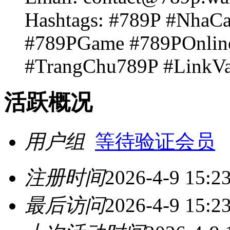
Hashtags: #789P #NhaC
#789PGame #789POnlin
#TrangChu789P #LinkV
活跃概况
用户组
等待验证会员
注册时间
2026-4-9 15:2
最后访问
2026-4-9 15:2