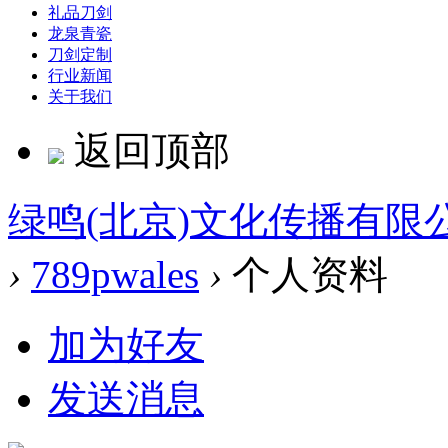
礼品刀剑
龙泉青瓷
刀剑定制
行业新闻
关于我们
返回顶部
绿鸣(北京)文化传播有限
›
789pwales
›
个人资料
加为好友
发送消息