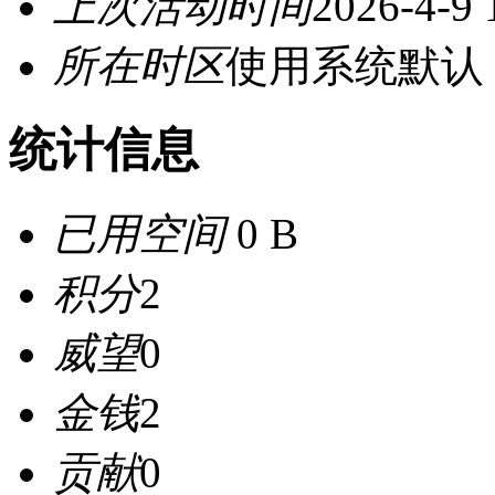
上次活动时间
2026-4-9 
所在时区
使用系统默认
统计信息
已用空间
0 B
积分
2
威望
0
金钱
2
贡献
0