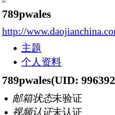
789pwales
http://www.daojianchina.c
主题
个人资料
789pwales
(UID: 996392
邮箱状态
未验证
视频认证
未认证