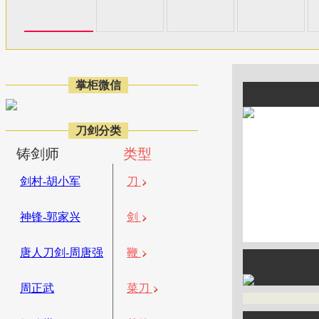
掌柜微信
刀剑分类
铸剑师
类型
剑村-胡小军
刀
神锋-郭家兴
剑
唐人刀剑-周唐强
鞭
周正武
菜刀