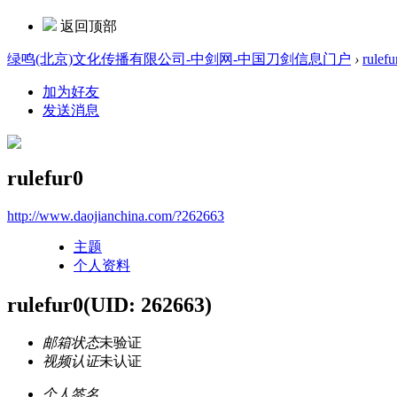
返回顶部
绿鸣(北京)文化传播有限公司-中剑网-中国刀剑信息门户
›
rulefu
加为好友
发送消息
rulefur0
http://www.daojianchina.com/?262663
主题
个人资料
rulefur0
(UID: 262663)
邮箱状态
未验证
视频认证
未认证
个人签名