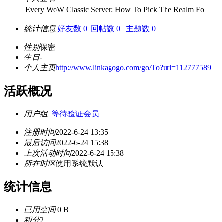
Every WoW Classic Server: How To Pick The Realm Fo
统计信息
好友数 0
|
回帖数 0
|
主题数 0
性别
保密
生日
-
个人主页
http://www.linkagogo.com/go/To?url=112777589
活跃概况
用户组
等待验证会员
注册时间
2022-6-24 13:35
最后访问
2022-6-24 15:38
上次活动时间
2022-6-24 15:38
所在时区
使用系统默认
统计信息
已用空间
0 B
积分
2