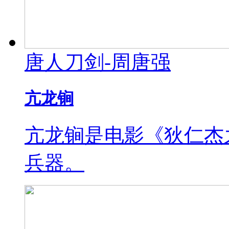
唐人刀剑-周唐强
亢龙锏
亢龙锏是电影《狄仁杰
兵器。