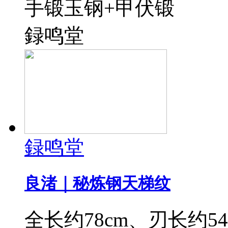
手锻玉钢+甲伏锻
録鸣堂
録鸣堂
良渚｜秘炼钢天梯纹
全长约78cm、刃长约54