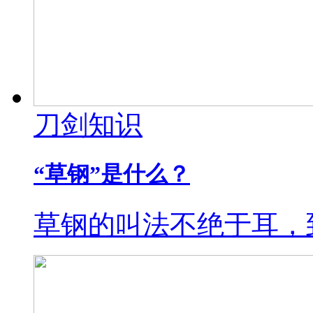
刀剑知识
“草钢”是什么？
草钢的叫法不绝于耳，