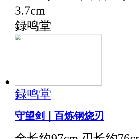
3.7cm
録鸣堂
録鸣堂
守望剑｜百炼钢烧刃
全长约97cm,刃长约76cm