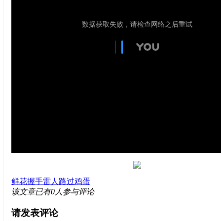
鲜花
握手
雷人
路过
鸡蛋
该文章已有
0
人参与评论
请发表评论