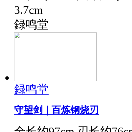
3.7cm
録鸣堂
録鸣堂
守望剑｜百炼钢烧刃
全长约97cm,刃长约76cm