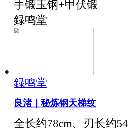
手锻玉钢+甲伏锻
録鸣堂
録鸣堂
良渚｜秘炼钢天梯纹
全长约78cm、刃长约54