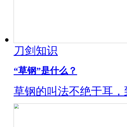
刀剑知识
“草钢”是什么？
草钢的叫法不绝于耳，