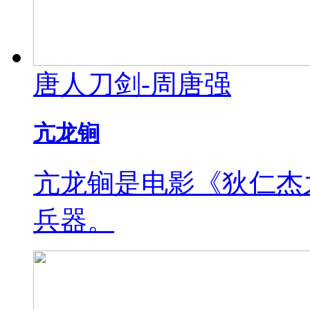
唐人刀剑-周唐强
亢龙锏
亢龙锏是电影《狄仁杰
兵器。