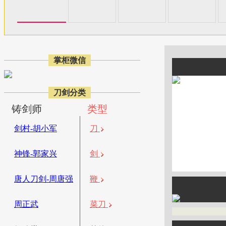
掌柜微信
刀剑分类
铸剑师
类型
剑村-胡小军
刀
神锋-郭家兴
剑
唐人刀剑-周唐强
鞭
周正武
菜刀