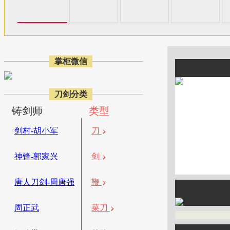
掌柜微信
刀剑分类
铸剑师
类型
剑村-胡小军
刀
神锋-郭家兴
剑
唐人刀剑-周唐强
鞭
周正武
菜刀