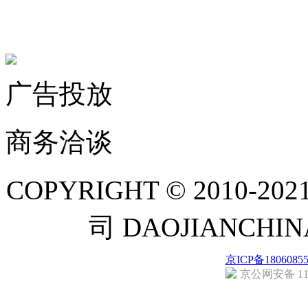
联系微信客服
广告投放
商务洽谈
COPYRIGHT © 201
司 DAOJIANCH
京ICP备1806085
京公网安备 110