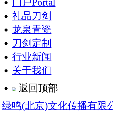
门户
Portal
礼品刀剑
龙泉青瓷
刀剑定制
行业新闻
关于我们
返回顶部
绿鸣(北京)文化传播有限