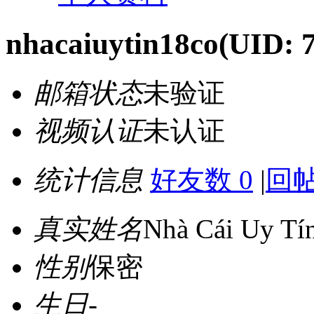
nhacaiuytin18co
(UID: 
邮箱状态
未验证
视频认证
未认证
统计信息
好友数 0
|
回帖
真实姓名
Nhà Cái Uy Tí
性别
保密
生日
-